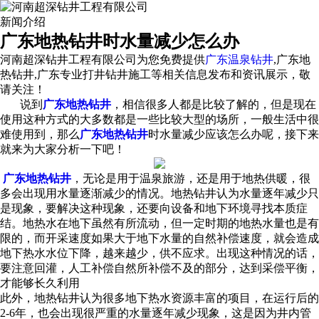
新闻介绍
广东地热钻井时水量减少怎么办
河南超深钻井工程有限公司为您免费提供
广东温泉钻井
,广东地
热钻井,广东专业打井钻井施工等相关信息发布和资讯展示，敬
请关注！
说到
广东地热钻井
，相信很多人都是比较了解的，但是现在
使用这种方式的大多数都是一些比较大型的场所，一般生活中很
难使用到，那么
广东地热钻井
时水量减少应该怎么办呢，接下来
就来为大家分析一下吧！
广东地热钻井
，无论是用于温泉旅游，还是用于地热供暖，很
多会出现用水量逐渐减少的情况。地热钻井认为水量逐年减少只
是现象，要解决这种现象，还要向设备和地下环境寻找本质症
结。地热水在地下虽然有所流动，但一定时期的地热水量也是有
限的，而开采速度如果大于地下水量的自然补偿速度，就会造成
地下热水水位下降，越来越少，供不应求。出现这种情况的话，
要注意回灌，人工补偿自然所补偿不及的部分，达到采偿平衡，
才能够长久利用
此外，地热钻井认为很多地下热水资源丰富的项目，在运行后的
2-6年，也会出现很严重的水量逐年减少现象，这是因为井内管