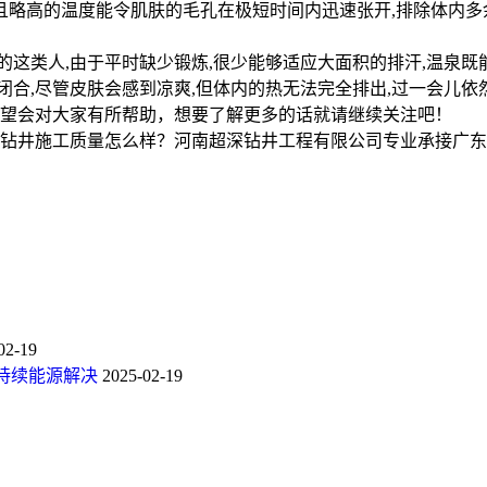
且略高的温度能令肌肤的毛孔在极短时间内迅速张开,排除体内多余
的这类人,由于平时缺少锻炼,很少能够适应大面积的排汗,温泉既
合,尽管皮肤会感到凉爽,但体内的热无法完全排出,过一会儿依然
望会对大家有所帮助，想要了解更多的话就请继续关注吧！
井施工质量怎么样？河南超深钻井工程有限公司专业承接广东温泉
02-19
持续能源解决
2025-02-19