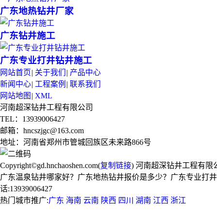
广东地热钻井厂家
广东钻井施工
广东专业打井钻井施工
网站首页
|
关于我们
|
产品中心
新闻中心
|
工程案例
|
联系我们
网站地图
|
XML
河南超深钻井工程有限公司
TEL：13939006427
邮箱：hncszjgc@163.com
地址：河南省郑州市管城回族区未来路866号
Copyright©gd.hnchaoshen.com(
复制链接
) 河南超深钻井工程有限
广东温泉钻井哪家好？广东地热钻井报价是多少？广东专业打井
话:13939006427
热门城市推广:
广东
海南
云南
陕西
四川
湖南
江西
浙江