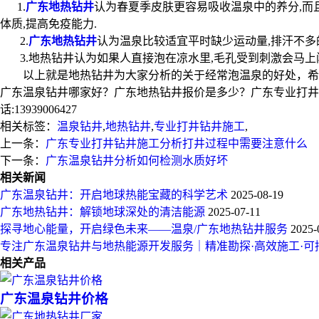
1.
广东地热钻井
认为春夏季皮肤更容易吸收温泉中的养分,而
体质,提高免疫能力.
2.
广东地热钻井
认为温泉比较适宜平时缺少运动量,排汗不多
3.地热钻井认为如果人直接泡在凉水里,毛孔受到刺激会马上闭
以上就是地热钻井为大家分析的关于经常泡温泉的好处，希
广东温泉钻井哪家好？广东地热钻井报价是多少？广东专业打井钻
话:13939006427
相关标签：
温泉钻井
,
地热钻井
,
专业打井钻井施工
,
上一条：
广东专业打井钻井施工分析打井过程中需要注意什么
下一条：
广东温泉钻井分析如何检测水质好坏
相关新闻
广东温泉钻井：开启地球热能宝藏的科学艺术
2025-08-19
广东地热钻井：解锁地球深处的清洁能源
2025-07-11
探寻地心能量，开启绿色未来——温泉/广东地热钻井服务
2025-
专注广东温泉钻井与地热能源开发服务｜精准勘探·高效施工·可
相关产品
广东温泉钻井价格