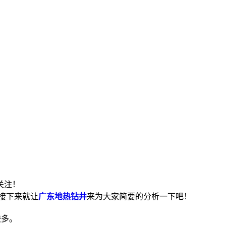
关注！
接下来就让
广东地热钻井
来为大家简要的分析一下吧！
较多。