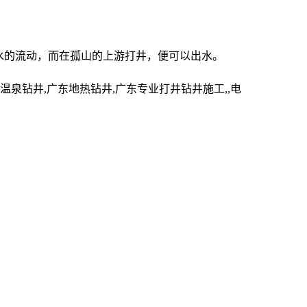
水的流动，而在孤山的上游打井，便可以出水。
钻井,广东地热钻井,广东专业打井钻井施工,,电