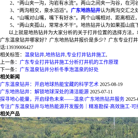
2、“两山夹一沟，沟岩有水流”。两山之间夹一沟谷，在河
3、“两沟相交，泉水滔滔”。
广东地热钻井
认为两沟交汇之
4、“山嘴对山嘴，嘴下有好水”。两个山嘴相对、距离相近
5、“两山夹孤山，常常水不干”。地热钻井认为如果孤山底
以上就是地热钻井为大家分析的关于打井位置的选择方法，希
广东温泉钻井哪家好？广东地热钻井报价是多少？广东专业打井钻
话:13939006427
相关标签：
温泉钻井
,
地热钻井
,
专业打井钻井施工
,
上一条：
广东专业打井钻井施工分析打井机的工作原理
下一条：
广东温泉钻井分析冬季泡温泉的好处
相关新闻
广东温泉钻井：开启地球热能宝藏的科学艺术
2025-08-19
广东地热钻井：解锁地球深处的清洁能源
2025-07-11
探寻地心能量，开启绿色未来——温泉/广东地热钻井服务
2025-
专注广东温泉钻井与地热能源开发服务｜精准勘探·高效施工·可
相关产品