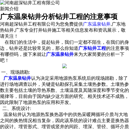
新闻介绍
广东温泉钻井分析钻井工程的注意事项
河南超深钻井工程有限公司为您免费提供
广东温泉钻井
,广东地
热钻井,广东专业打井钻井施工等相关信息发布和资讯展示，敬
请关注！
在我们的生活中，提起钻井，我们一定都不陌生，在我们的身
边，钻井还是比较常见的，那么你知道
广东钻井工程
的注意事项
有哪些吗，接下来就让
广东温泉钻井
来为大家简要的分析一下
吧！
一、现场踏勘:
广东温泉钻井
认为决定采用地源热泵系统后的现场踏勘，除了
进行场地调查以外，关键是钻勘探孔采集土壤热参数。土壤热参
数主要包括土壤的导热系数、土壤温度及其随深度和季节变化的
规律等，目前由于国内缺少这方面的研究、相关技术还不成熟，
因此限制了地源热泵的应用和开发。
二、系统设计:
温泉钻井认为地源热泵换热器中的供热采暖网循环介质与大地
之间的换热情况相当复杂，因此该系统的设计难点主要是换热器
的设计。埋管形式、埋管或竖井的间距、埋深、管径、循环介质