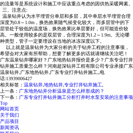
的流量等是系统设计和施工中应该重点考虑的因供热采暖网素。
三、注意点:
温泉钻井认为水平埋管分单层和多层，其中单层水平埋管合理
深度为0.8～1.0m，换热效果随气候变化较大，而多层管中的下
层管处于较低的温度场，换热效果比单层要好，但可能造价较
高。一般使用较多的是双层管，合理深度为1.2～1.9m。无论哪
种类型，管子一定要埋设在当地的冰冻深度以下。
以上就是温泉钻井为大家分析的关于钻井工程的注意事项，
希望会对大家有所帮助，想要了解更多的话就请继续关注吧！
广东温泉钻井哪家好？广东地热钻井报价是多少？广东专业打井
钻井施工质量怎么样？河南超深钻井工程有限公司专业承接广东
温泉钻井,广东地热钻井,广东专业打井钻井施工,,电
话:13939006427
相关标签：
温泉钻井
,
地热钻井
,
专业打井钻井施工
,
上一条：
广东地热钻井分析温泉是怎么样形成的？
下一条：
广东专业打井钻井施工分析打井时水泵安装的注意事项
Top
网站首页
关于我们
产品项目
新闻资讯