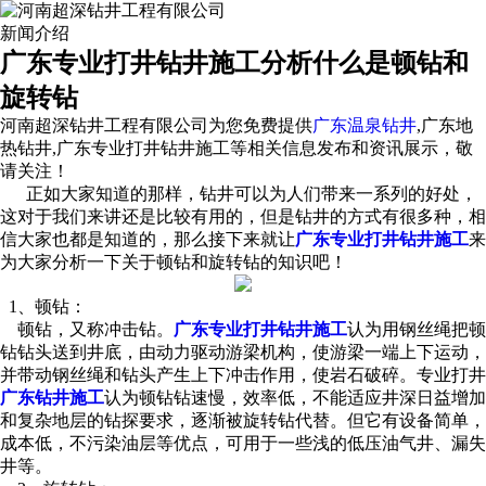
新闻介绍
广东专业打井钻井施工分析什么是顿钻和
旋转钻
河南超深钻井工程有限公司为您免费提供
广东温泉钻井
,广东地
热钻井,广东专业打井钻井施工等相关信息发布和资讯展示，敬
请关注！
正如大家知道的那样，钻井可以为人们带来一系列的好处，
这对于我们来讲还是比较有用的，但是钻井的方式有很多种，相
信大家也都是知道的，那么接下来就让
广东专业打井钻井施工
来
为大家分析一下关于顿钻和旋转钻的知识吧！
1、顿钻：
顿钻，又称冲击钻。
广东专业打井钻井施工
认为用钢丝绳把顿
钻钻头送到井底，由动力驱动游梁机构，使游梁一端上下运动，
并带动钢丝绳和钻头产生上下冲击作用，使岩石破碎。专业打井
广东钻井施工
认为顿钻钻速慢，效率低，不能适应井深日益增加
和复杂地层的钻探要求，逐渐被旋转钻代替。但它有设备简单，
成本低，不污染油层等优点，可用于一些浅的低压油气井、漏失
井等。