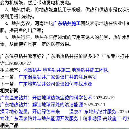
变为机械能，然后带动发电机发电。
2、地热供暖，将地热能直接用于采暖、供热和供热水是仅次
发利用得比较好。
3、地热务农，河南地热
广东钻井施工
团队表示地热在农业中
肥，提高鱼的出产率；
4、地热行医，地热在医疗领域的应用有诱人的前景，热矿水
素，从而使它具有一定的医疗效果。
广东温泉钻井哪家好？广东地热钻井报价是多少？广东专业打井钻
话:13939006427
相关标签：
地热钻井
,
地热钻井施工
,
地热钻井施工团队
,
上一条：
广东温泉钻井厂家谈谈打井的注意事项
下一条：
广东地热钻井公司谈谈如何寻找水源
相关新闻
广东温泉钻井：开启地球热能宝藏的科学艺术
2025-08-19
广东地热钻井：解锁地球深处的清洁能源
2025-07-11
探寻地心能量，开启绿色未来——温泉/广东地热钻井服务
2025-
专注广东温泉钻井与地热能源开发服务｜精准勘探·高效施工·可
相关产品