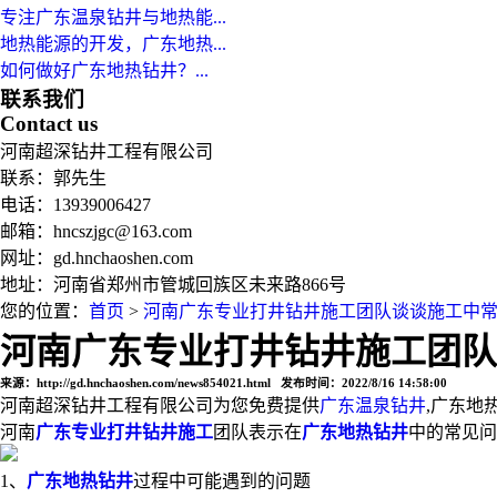
专注广东温泉钻井与地热能...
地热能源的开发，广东地热...
如何做好广东地热钻井？...
联系我们
Contact us
河南超深钻井工程有限公司
联系：郭先生
电话：13939006427
邮箱：hncszjgc@163.com
网址：gd.hnchaoshen.com
地址：河南省郑州市管城回族区未来路866号
您的位置：
首页
>
河南广东专业打井钻井施工团队谈谈施工中
河南广东专业打井钻井施工团队
来源：http://gd.hnchaoshen.com/news854021.html 发布时间：2022/8/16 14:58:00
河南超深钻井工程有限公司为您免费提供
广东温泉钻井
,广东地
河南
广东专业打井钻井施工
团队表示在
广东地热钻井
中的常见问
1、
广东地热钻井
过程中可能遇到的问题