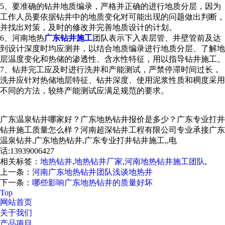
5、要准确的钻井地质编录，严格并正确的进行地质分层，因为
工作人员要依据钻井中的地质变化对可能出现的问题做出判断，
并找出对策，及时的修改并完善地质设计的计划。
6、河南地热
广东钻井施工
团队表示下入表层管、井壁管前及达
到设计深度时均应测井，以结合地质编录进行地质分层、了解地
层温度变化和热储的渗透性、含水性特征，用以指导钻井施工。
7、钻井完工应及时进行洗井和产能测试，严禁停滞时间过长，
洗井应针对热储地层特征、钻井深度、使用泥浆性质和稠度采用
不同的方法，较终产能测试应满足规范的要求。
广东温泉钻井哪家好？广东地热钻井报价是多少？广东专业打井
钻井施工质量怎么样？河南超深钻井工程有限公司专业承接广东
温泉钻井,广东地热钻井,广东专业打井钻井施工,,电
话:13939006427
相关标签：
地热钻井
,
地热钻井厂家
,
河南地热钻井施工团队
,
上一条：
河南广东地热钻井团队浅谈地热井
下一条：
哪些影响广东地热钻井的质量好坏
Top
网站首页
关于我们
产品项目