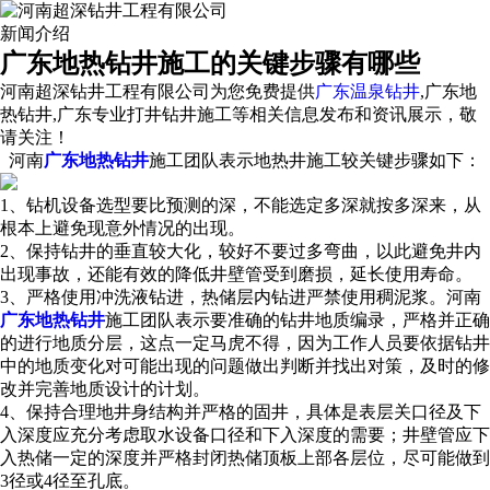
新闻介绍
广东地热钻井施工的关键步骤有哪些
河南超深钻井工程有限公司为您免费提供
广东温泉钻井
,广东地
热钻井,广东专业打井钻井施工等相关信息发布和资讯展示，敬
请关注！
河南
广东地热钻井
施工团队表示地热井施工较关键步骤如下：
1、钻机设备选型要比预测的深，不能选定多深就按多深来，从
根本上避免现意外情况的出现。
2、保持钻井的垂直较大化，较好不要过多弯曲，以此避免井内
出现事故，还能有效的降低井壁管受到磨损，延长使用寿命。
3、严格使用冲洗液钻进，热储层内钻进严禁使用稠泥浆。河南
广东地热钻井
施工团队表示要准确的钻井地质编录，严格并正确
的进行地质分层，这点一定马虎不得，因为工作人员要依据钻井
中的地质变化对可能出现的问题做出判断并找出对策，及时的修
改并完善地质设计的计划。
4、保持合理地井身结构并严格的固井，具体是表层关口径及下
入深度应充分考虑取水设备口径和下入深度的需要；井壁管应下
入热储一定的深度并严格封闭热储顶板上部各层位，尽可能做到
3径或4径至孔底。