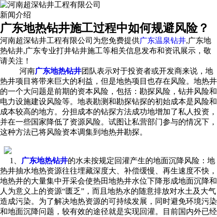
新闻介绍
广东地热钻井施工过程中如何规避风险？
河南超深钻井工程有限公司为您免费提供
广东温泉钻井
,广东地
热钻井,广东专业打井钻井施工等相关信息发布和资讯展示，敬
请关注！
河南
广东地热钻井
团队表示对于投资者或开发商来说，地
热井项目将带来巨大的利益，但是地热项目也存在风险。地热井
的一个大问题是前期的资本风险，包括：勘探风险，钻井风险和
电力设施建设风险等。地表勘测和勘探钻探的初始成本是风险和
成本较高的地方。分担成本的钻探方法成功地增加了私人投资，
并在一些国家降低了资源风险。试图让私营部门参与的情况下，
这种方法已将风险资本调集到地热井勘探。
1、
广东地热钻井
的水未按规定回灌产生的地面沉降风险：地
热井抽水地热资源往往埋藏深度大、补偿缓慢、再生速度不快，
地热井的大量集中开采会使热田地热井水位下降形成地面沉降和
人为意义上的资源“匮乏”，而且地热水的随意排放对水土及大气
造成污染。为了解决地热资源的可持续发展，同时避免环境污染
和地面沉降问题，较有效的途径就是实现回灌。目前国内外已经