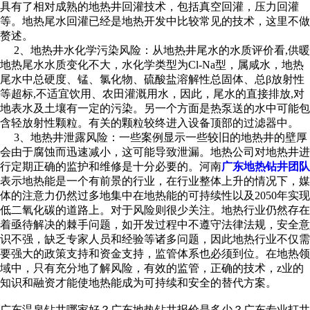
具有了相对成熟的地热井回灌技术，包括真空回灌，压力回灌
等。地热尾水回灌已经是地热开发中比较常见的技术，这里不做
赘述。
2、地热井水化学污染风险：从地热井尾水的水质评价看,供暖
地热尾水水质变化不大，水化学类型为Cl-Na型，属咸水，地热
尾水中总硬度、锰、氯化物、硫酸盐溶解性总固体、总β放射性
等超标,不适宜饮用、农田灌溉用水，因此，尾水的直接排放,对
地表水及土壤有一定的污染。另一个方面是热泵送的水中可能包
含轻放射性颗粒。有关的颗粒较终进入设备顶部的过滤器中。
3、地热井泄露风险：一些案例显示一些较旧的地热井的壁厚
会由于腐蚀而迅速减小，这可能导致泄漏。地热公司对地热井进
行定期正确的监护和维修是十分必要的。河南
广东地热钻井团队
表示地热能是一个有前景的行业，在行业整体上升的情况下，媒
体的注意力仍然过多地集中在地热能的可持续性以及2050年实现
低二氧化碳的道路上。对于风险则很少关注。地热行业仍然存在
着亟待解决的棘手问题，如开发过程中不遵守法律法规，安全意
识不强，缺乏专家人员和经验等诸多问题，因此地热行业不仅需
要强大的政策支持和资金支持，监管体系也必须到位。在地热领
域中，只有充分地了解风险，有效的监管，正确的技术，z业的
知识和融资才能使地热能成为可持续和安全的替代方案。
广东温泉钻井哪家好？广东地热钻井报价是多少？广东专业打井