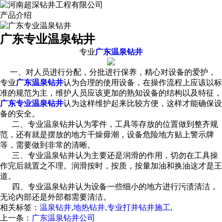
产品介绍
广东专业温泉钻井
专业
广东温泉钻井
一、对人员进行分配，分批进行保养，精心对设备的爱护，
专业
广东温泉钻井
认为合理的使用设备，在操作流程上应该以标
准的规范为主，维护人员应该更加的熟知设备的结构以及特征，
广东专业温泉钻井
认为这样维护起来比较方便，这样才能确保设
备的安全。
二、专业温泉钻井认为零件，工具等存放的位置做到整齐规
范，还有就是摆放的地方干燥毋潮，设备危险地方贴上警示牌
等，需要做到非常的清晰。
三、专业温泉钻井认为主要还是润滑的作用，切勿在工具操
作完后就置之不理。润滑按时，按质，按量加油和换油这才是王
道。
四、专业温泉钻井认为设备一些细小的地方进行污渍清洁，
无论内部还是外部都需要清洁。
相关标签：
温泉钻井
,
地热钻井
,
专业打井钻井施工
,
上一条：
广东温泉钻井公司